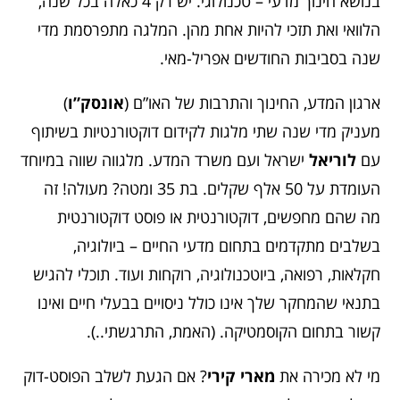
בנושא חינוך מדעי – טכנולוגי. יש רק 4 כאלה בכל שנה,
הלוואי ואת תזכי להיות אחת מהן. המלגה מתפרסמת מדי
שנה בסביבות החודשים אפריל-מאי.
ארגון המדע, החינוך והתרבות של האו”ם (
אונסק”ו
)
מעניק מדי שנה שתי מלגות לקידום דוקטורנטיות בשיתוף
עם
לוריאל
ישראל ועם משרד המדע. מלגווה שווה במיוחד
העומדת על 50 אלף שקלים. בת 35 ומטה? מעולה! זה
מה שהם מחפשים, דוקטורנטית או פוסט דוקטורנטית
בשלבים מתקדמים בתחום מדעי החיים – ביולוגיה,
חקלאות, רפואה, ביוטכנולוגיה, רוקחות ועוד. תוכלי להגיש
בתנאי שהמחקר שלך אינו כולל ניסויים בבעלי חיים ואינו
קשור בתחום הקוסמטיקה. (האמת, התרגשתי..).
מי לא מכירה את
מארי קירי
? אם הגעת לשלב הפוסט-דוק