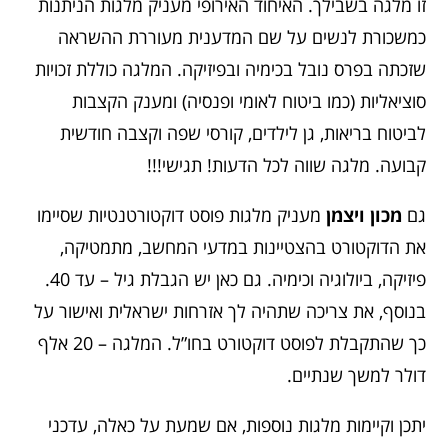
זו מלגה בשבילך. האיחוד האירופי מעניק מלגות הניתנות
כמשכורת לנשים על שם המדענית מעוררת ההשראה
שזכתה בפרס נובל בכימיה ובפיזיקה. המלגה כוללת זכויות
סוציאליות (כמו ביטוח לאומי ופנסיה) ומענק הקצבות
לביטוח בריאות, גן לילדים, קורסי שפה וקצבה חודשית
קבועה. מלגה שווה לכל הדעות! תגישי!!!
גם
מכון ויצמן
מעניק מלגות פוסט דוקטורטנטיות שסיימו
את הדוקטורט בהצטיינות במדעי המחשב, מתמטיקה,
פיזיקה, ביולוגיה וכימיה. גם כאן יש הגבלת גיל – עד 40.
בנוסף, את צריכה שתהיה לך אזרחות ישראלית ואישור על
כך שהתקבלת לפוסט דוקטורט בחו”ל. המלגה – 20 אלף
דולר למשך שנתיים.
יתכן וקיימות מלגות נוספות, אם שמעת על כאלה, עדכני